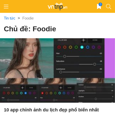
Skip
0
to
content
Tin tức
>
Foodie
Chủ đề: Foodie
10 app chỉnh ảnh du lịch đẹp phổ biến nhất