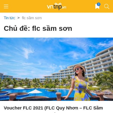
Skip
0
to
content
Tin tức
>
flc sầm sơn
Chủ đề: flc sầm sơn
Voucher FLC 2021 (FLC Quy Nhơn – FLC Sầm