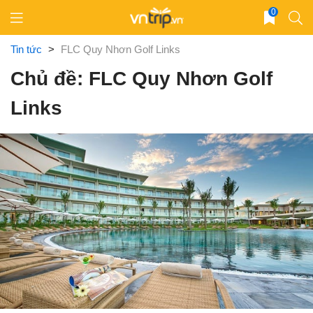
Skip
0
to
content
Tin tức
>
FLC Quy Nhơn Golf Links
Chủ đề: FLC Quy Nhơn Golf
Links