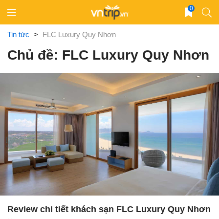
Skip
0
to
content
Tin tức
>
FLC Luxury Quy Nhơn
Chủ đề: FLC Luxury Quy Nhơn
Review chi tiết khách sạn FLC Luxury Quy Nhơn