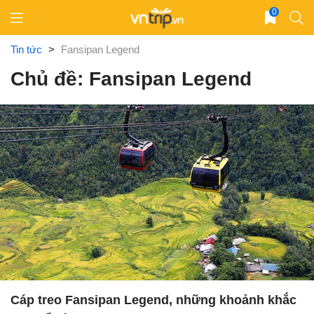
Skip
0
to
content
Tin tức
>
Fansipan Legend
Chủ đề: Fansipan Legend
Cáp treo Fansipan Legend, những khoảnh khắc