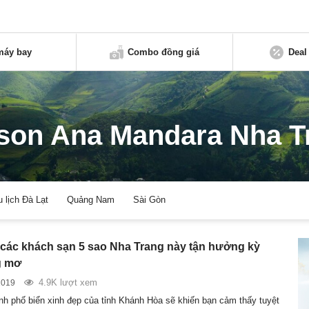
máy bay
Combo đồng giá
Deal
son Ana Mandara Nha T
u lịch Đà Lạt
Quảng Nam
Sài Gòn
các khách sạn 5 sao Nha Trang này tận hưởng kỳ
g mơ
4.9K lượt xem
2019
ành phố biển xinh đẹp của tỉnh Khánh Hòa sẽ khiến bạn cảm thấy tuyệt