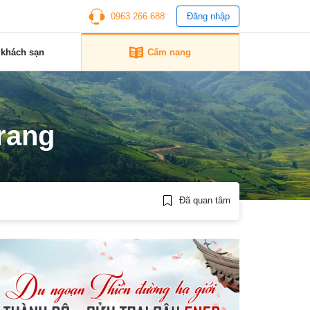
0963 266 688
Đăng nhập
 khách sạn
Cẩm nang
rang
Đã quan tâm