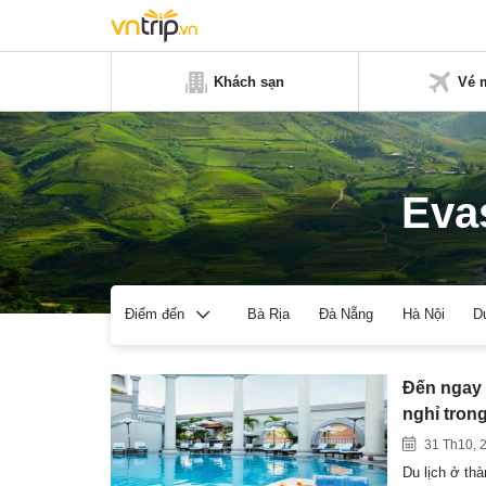
Khách sạn
Vé 
Eva
Bà Rịa
Đà Nẵng
Hà Nội
D
Điểm đến
Đến ngay 
nghỉ tron
31 Th10, 
Du lịch ở th