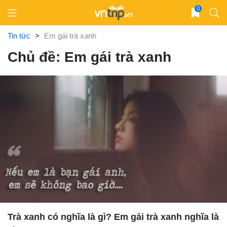
Skip
0
to
content
Tin tức
>
Em gái trà xanh
Chủ đề: Em gái trà xanh
Trà xanh có nghĩa là gì? Em gái trà xanh nghĩa là