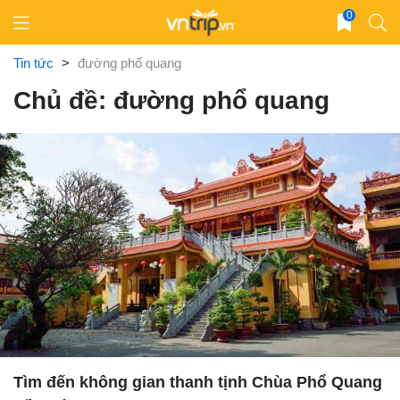
Skip
0
to
content
Tin tức
>
đường phổ quang
Chủ đề: đường phổ quang
Tìm đến không gian thanh tịnh Chùa Phổ Quang