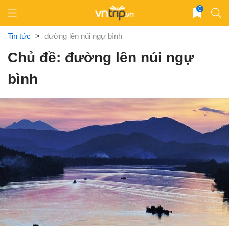
Skip
0
to
content
Tin tức
>
đường lên núi ngự bình
Chủ đề: đường lên núi ngự
bình