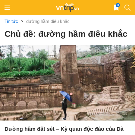
Skip
0
to
content
Tin tức
>
đường hầm điêu khắc
Chủ đề: đường hầm điêu khắc
Đường hầm đất sét – Kỳ quan độc đáo của Đà