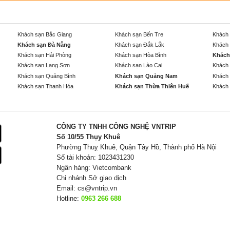
Khách sạn Bắc Giang
Khách sạn Bến Tre
Khách 
Khách sạn Đà Nẵng
Khách sạn Đắk Lắk
Khách 
Khách sạn Hải Phòng
Khách sạn Hòa Bình
Khách
Khách sạn Lạng Sơn
Khách sạn Lào Cai
Khách 
Khách sạn Quảng Bình
Khách sạn Quảng Nam
Khách 
Khách sạn Thanh Hóa
Khách sạn Thừa Thiên Huế
Khách 
CÔNG TY TNHH CÔNG NGHỆ VNTRIP
Số 10/55 Thụy Khuê
Phường Thuỵ Khuê, Quận Tây Hồ, Thành phố Hà Nội
Số tài khoản: 1023431230
Ngân hàng: Vietcombank
Chi nhánh Sở giao dịch
Email:
cs@vntrip.vn
Hotline:
0963 266 688