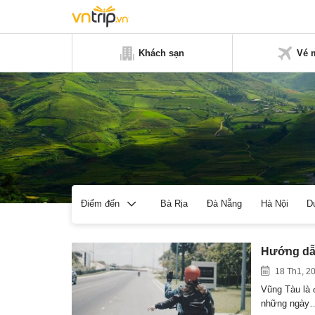
Khách sạn
Vé 
Bà Rịa
Đà Nẵng
Hà Nội
D
Điểm đến
Hướng dẫn
18 Th1, 2
Vũng Tàu là 
những ngày