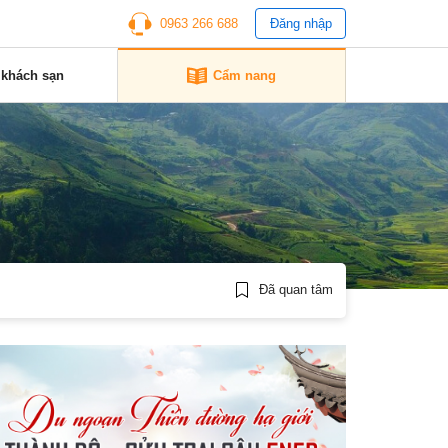
0963 266 688
Đăng nhập
 khách sạn
Cẩm nang
Đã quan tâm