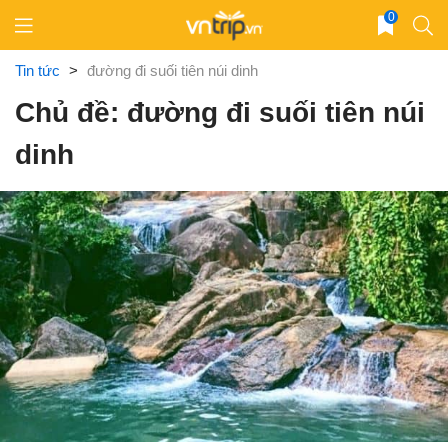
Skip
0
to
content
Tin tức
>
đường đi suối tiên núi dinh
Chủ đề: đường đi suối tiên núi
dinh