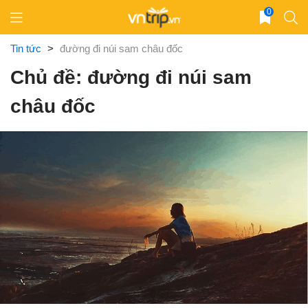
Skip
0
to
content
Tin tức
>
đường đi núi sam châu đốc
Chủ đề: đường đi núi sam
châu đốc