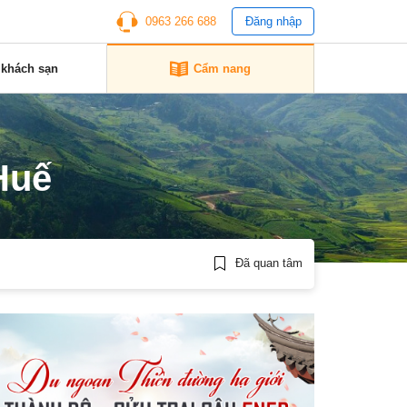
0963 266 688
Đăng nhập
 khách sạn
Cẩm nang
Huế
Đã quan tâm