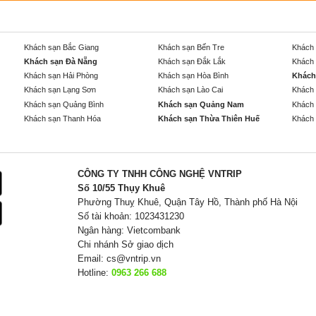
Khách sạn Bắc Giang
Khách sạn Bến Tre
Khách 
Khách sạn Đà Nẵng
Khách sạn Đắk Lắk
Khách 
Khách sạn Hải Phòng
Khách sạn Hòa Bình
Khách
Khách sạn Lạng Sơn
Khách sạn Lào Cai
Khách 
Khách sạn Quảng Bình
Khách sạn Quảng Nam
Khách 
Khách sạn Thanh Hóa
Khách sạn Thừa Thiên Huế
Khách 
CÔNG TY TNHH CÔNG NGHỆ VNTRIP
Số 10/55 Thụy Khuê
Phường Thuỵ Khuê, Quận Tây Hồ, Thành phố Hà Nội
Số tài khoản: 1023431230
Ngân hàng: Vietcombank
Chi nhánh Sở giao dịch
Email:
cs@vntrip.vn
Hotline:
0963 266 688