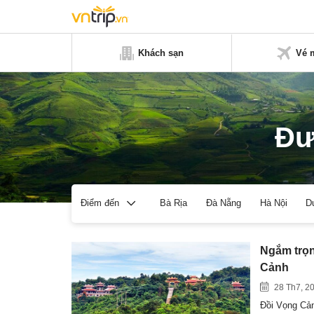
Khách sạn
Vé 
Đư
Bà Rịa
Đà Nẵng
Hà Nội
D
Điểm đến
Ngắm trọn
Cảnh
28 Th7, 2
Đồi Vọng Cản