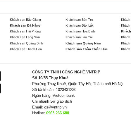
Khách sạn Bắc Giang
Khách sạn Bến Tre
Khách 
Khách sạn Đà Nẵng
Khách sạn Đắk Lắk
Khách 
Khách sạn Hải Phòng
Khách sạn Hòa Bình
Khách
Khách sạn Lạng Sơn
Khách sạn Lào Cai
Khách 
Khách sạn Quảng Bình
Khách sạn Quảng Nam
Khách 
Khách sạn Thanh Hóa
Khách sạn Thừa Thiên Huế
Khách 
CÔNG TY TNHH CÔNG NGHỆ VNTRIP
Số 10/55 Thụy Khuê
Phường Thuỵ Khuê, Quận Tây Hồ, Thành phố Hà Nội
Số tài khoản: 1023431230
Ngân hàng: Vietcombank
Chi nhánh Sở giao dịch
Email:
cs@vntrip.vn
Hotline:
0963 266 688