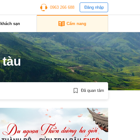
0963 266 688
Đăng nhập
 khách sạn
Cẩm nang
 tàu
Đã quan tâm