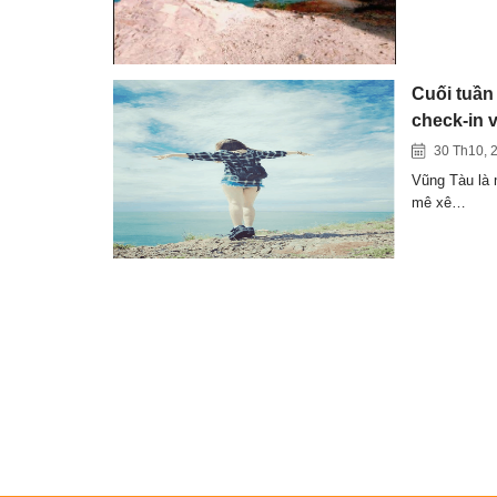
Cuối tuần
check-in 
30 Th10, 
Vũng Tàu là 
mê xê…