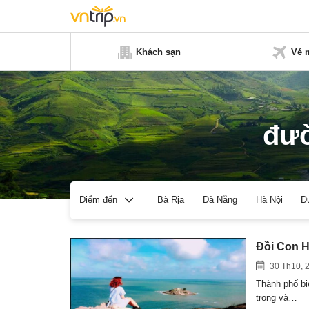
Khách sạn
Vé 
đườ
Bà Rịa
Đà Nẵng
Hà Nội
D
Điểm đến
Đồi Con H
30 Th10, 
Thành phố biể
trong và…