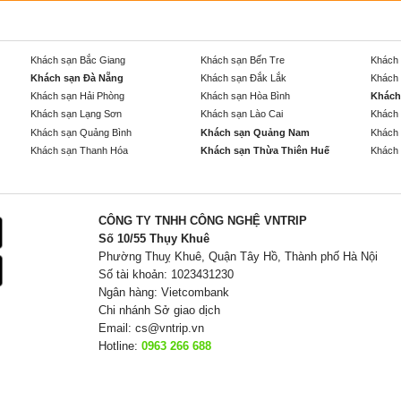
Khách sạn Bắc Giang
Khách sạn Bến Tre
Khách 
Khách sạn Đà Nẵng
Khách sạn Đắk Lắk
Khách 
Khách sạn Hải Phòng
Khách sạn Hòa Bình
Khách
Khách sạn Lạng Sơn
Khách sạn Lào Cai
Khách 
Khách sạn Quảng Bình
Khách sạn Quảng Nam
Khách 
Khách sạn Thanh Hóa
Khách sạn Thừa Thiên Huế
Khách 
CÔNG TY TNHH CÔNG NGHỆ VNTRIP
Số 10/55 Thụy Khuê
Phường Thuỵ Khuê, Quận Tây Hồ, Thành phố Hà Nội
Số tài khoản: 1023431230
Ngân hàng: Vietcombank
Chi nhánh Sở giao dịch
Email:
cs@vntrip.vn
Hotline:
0963 266 688