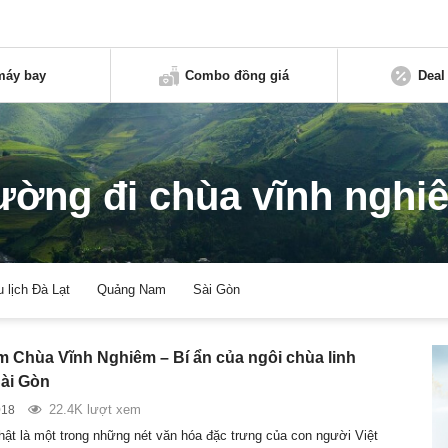
máy bay
Combo đồng giá
Deal
ường đi chùa vĩnh nghi
u lịch Đà Lạt
Quảng Nam
Sài Gòn
m Chùa Vĩnh Nghiêm – Bí ẩn của ngôi chùa linh
Sài Gòn
22.4K lượt xem
018
Phật là một trong những nét văn hóa đặc trưng của con người Việt