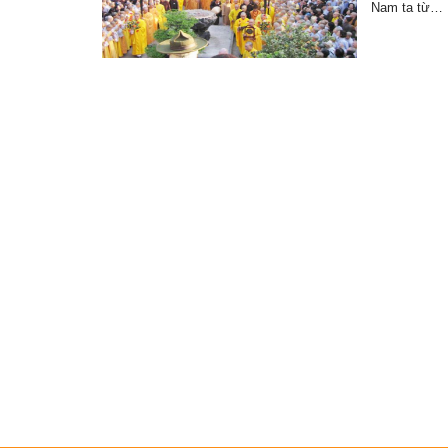
Nam ta từ…