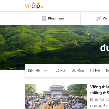
Khách sạn
Vé 
đ
Bà Rịa
Đà Nẵng
Hà Nội
D
Điểm đến
Viếng thă
thiêng ở 
02 Th3, 2
Đi chùa, lễ 