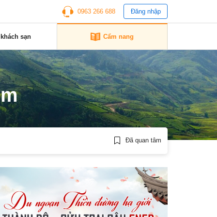
0963 266 688
Đăng nhập
 khách sạn
Cẩm nang
êm
Đã quan tâm