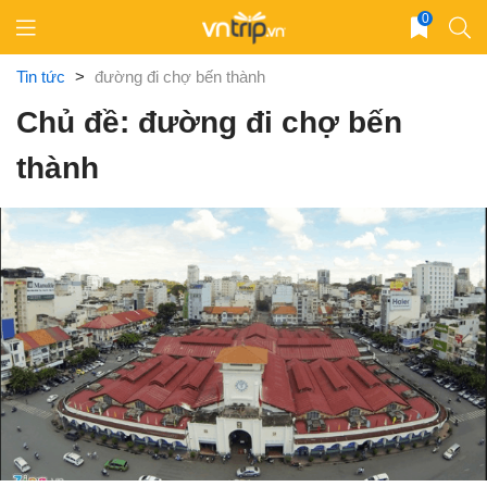
Skip
0
to
content
Tin tức
>
đường đi chợ bến thành
Chủ đề: đường đi chợ bến
thành