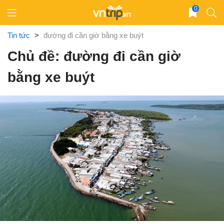
Skip
0
to
content
Tin tức
>
đường đi cần giờ bằng xe buýt
Chủ đề: đường đi cần giờ
bằng xe buýt