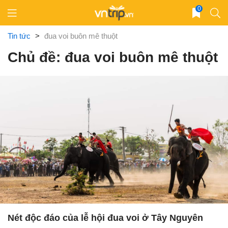
Skip
0
to
content
Tin tức
>
đua voi buôn mê thuột
Chủ đề: đua voi buôn mê thuột
Nét độc đáo của lễ hội đua voi ở Tây Nguyên