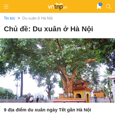
Skip
0
to
content
Tin tức
>
Du xuân ở Hà Nội
Chủ đề: Du xuân ở Hà Nội
9 địa điểm du xuân ngày Tết gần Hà Nội