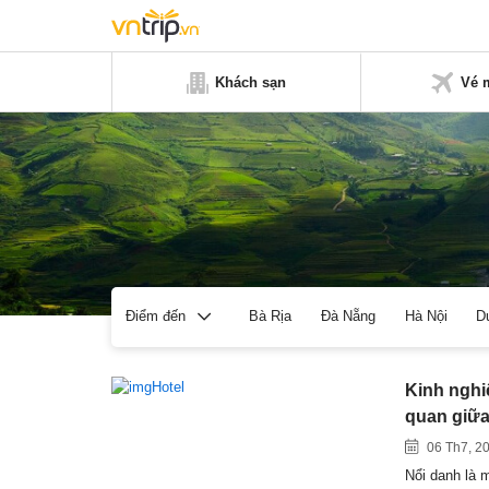
Khách sạn
Vé 
Bà Rịa
Đà Nẵng
Hà Nội
D
Điểm đến
Kinh nghi
quan giữa
06 Th7, 2
Nổi danh là m