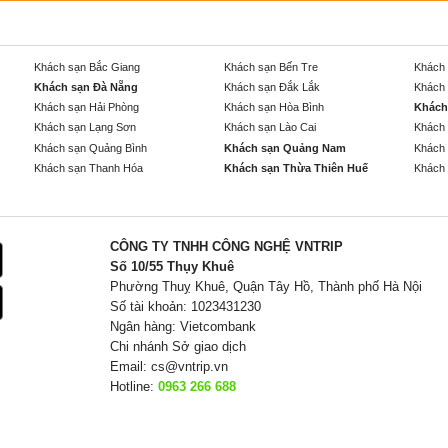
Khách sạn Bắc Giang
Khách sạn Bến Tre
Khách 
Khách sạn Đà Nẵng
Khách sạn Đắk Lắk
Khách 
Khách sạn Hải Phòng
Khách sạn Hòa Bình
Khách
Khách sạn Lạng Sơn
Khách sạn Lào Cai
Khách 
Khách sạn Quảng Bình
Khách sạn Quảng Nam
Khách 
Khách sạn Thanh Hóa
Khách sạn Thừa Thiên Huế
Khách 
CÔNG TY TNHH CÔNG NGHỆ VNTRIP
Số 10/55 Thụy Khuê
Phường Thuỵ Khuê, Quận Tây Hồ, Thành phố Hà Nội
Số tài khoản: 1023431230
Ngân hàng: Vietcombank
Chi nhánh Sở giao dịch
Email:
cs@vntrip.vn
Hotline:
0963 266 688