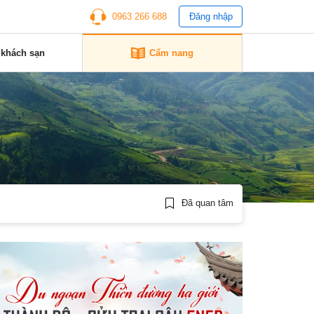
0963 266 688
Đăng nhập
 khách sạn
Cẩm nang
Đã quan tâm