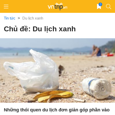
Skip
0
to
content
Tin tức
>
Du lịch xanh
Chủ đề: Du lịch xanh
Những thói quen du lịch đơn giản góp phần vào