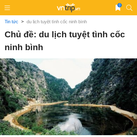
Skip
0
to
content
Tin tức
>
du lịch tuyệt tình cốc ninh bình
Chủ đề: du lịch tuyệt tình cốc
ninh bình