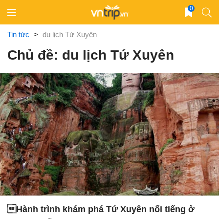
Skip
0
to
content
Tin tức
>
du lịch Tứ Xuyên
Chủ đề: du lịch Tứ Xuyên
Hành trình khám phá Tứ Xuyên nổi tiếng ở