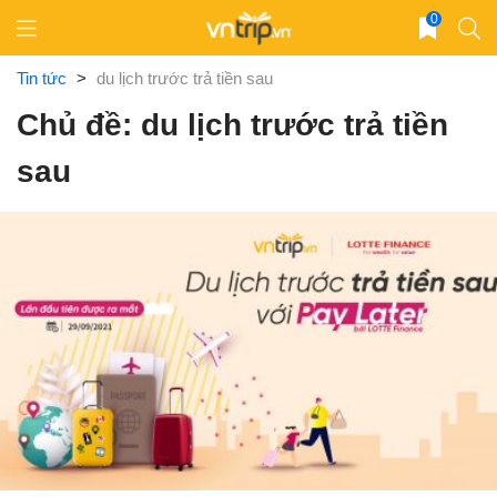
Skip
0
to
content
Tin tức
>
du lịch trước trả tiền sau
Chủ đề: du lịch trước trả tiền
sau