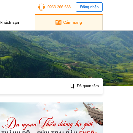
0963 266 688
Đăng nhập
 khách sạn
Cẩm nang
Đã quan tâm