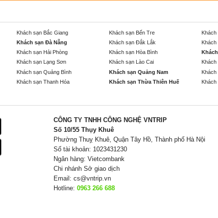
Khách sạn Bắc Giang
Khách sạn Bến Tre
Khách 
Khách sạn Đà Nẵng
Khách sạn Đắk Lắk
Khách 
Khách sạn Hải Phòng
Khách sạn Hòa Bình
Khách
Khách sạn Lạng Sơn
Khách sạn Lào Cai
Khách 
Khách sạn Quảng Bình
Khách sạn Quảng Nam
Khách 
Khách sạn Thanh Hóa
Khách sạn Thừa Thiên Huế
Khách 
CÔNG TY TNHH CÔNG NGHỆ VNTRIP
Số 10/55 Thụy Khuê
Phường Thuỵ Khuê, Quận Tây Hồ, Thành phố Hà Nội
Số tài khoản: 1023431230
Ngân hàng: Vietcombank
Chi nhánh Sở giao dịch
Email:
cs@vntrip.vn
Hotline:
0963 266 688