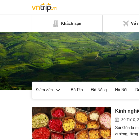
Khách sạn
Vé 
Bà Rịa
Đà Nẵng
Hà Nội
D
Điểm đến
Kinh nghi
30 Th10, 
Sài Gòn là m
đường, từng