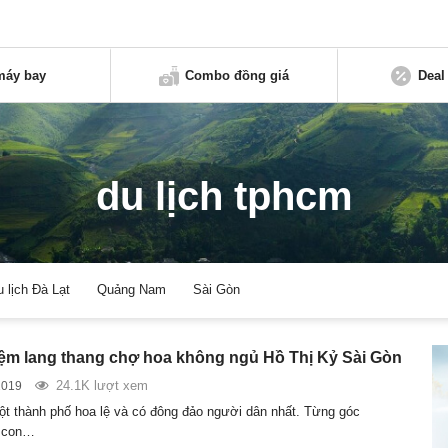
máy bay
Combo đồng giá
Deal
du lịch tphcm
u lịch Đà Lạt
Quảng Nam
Sài Gòn
ệm lang thang chợ hoa không ngủ Hồ Thị Kỷ Sài Gòn
24.1K lượt xem
2019
ột thành phố hoa lệ và có đông đảo người dân nhất. Từng góc
 con…