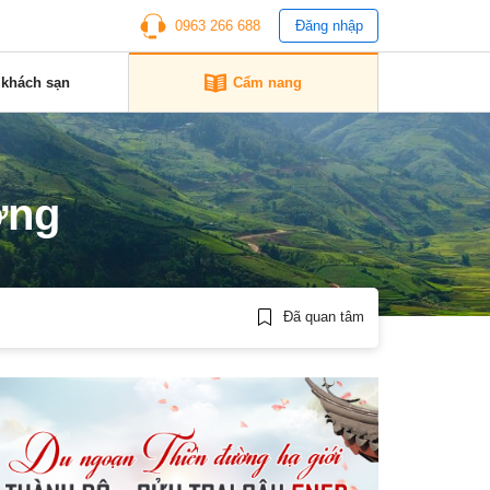
0963 266 688
Đăng nhập
 khách sạn
Cẩm nang
ờng
Đã quan tâm