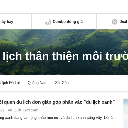
máy bay
Combo đồng giá
Deal
 lịch thân thiện môi trư
u lịch Đà Lạt
Quảng Nam
Sài Gòn
i quen du lịch đơn giản góp phần vào “du lịch xanh”
1.3K lượt xem
021
g xanh đang lan rộng khắp mọi nơi và du lịch xanh cũng vậy. Dù là