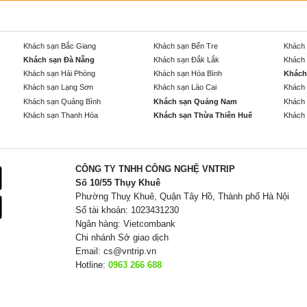
Khách sạn Bắc Giang
Khách sạn Bến Tre
Khách 
Khách sạn Đà Nẵng
Khách sạn Đắk Lắk
Khách 
Khách sạn Hải Phòng
Khách sạn Hòa Bình
Khách
Khách sạn Lạng Sơn
Khách sạn Lào Cai
Khách 
Khách sạn Quảng Bình
Khách sạn Quảng Nam
Khách 
Khách sạn Thanh Hóa
Khách sạn Thừa Thiên Huế
Khách 
CÔNG TY TNHH CÔNG NGHỆ VNTRIP
Số 10/55 Thụy Khuê
Phường Thuỵ Khuê, Quận Tây Hồ, Thành phố Hà Nội
Số tài khoản: 1023431230
Ngân hàng: Vietcombank
Chi nhánh Sở giao dịch
Email:
cs@vntrip.vn
Hotline:
0963 266 688