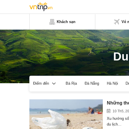
Khách sạn
Vé 
Du
Bà Rịa
Đà Nẵng
Hà Nội
D
Điểm đến
Những thó
10 Th5, 2
Xu hướng sốn
du lịch…