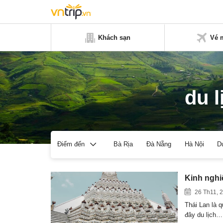
Khách sạn
Vé 
du l
Bà Rịa
Đà Nẵng
Hà Nội
D
Điểm đến
Kinh nghiệ
26 Th11, 
Thái Lan là 
đây du lịch…