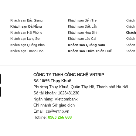
Khách sạn Bắc Giang
Khách sạn Bến Tre
Khách 
Khách sạn Đà Nẵng
Khách sạn Đắk Lắk
Khách 
Khách sạn Hải Phòng
Khách sạn Hòa Bình
Khách
Khách sạn Lạng Sơn
Khách sạn Lào Cai
Khách 
Khách sạn Quảng Bình
Khách sạn Quảng Nam
Khách 
Khách sạn Thanh Hóa
Khách sạn Thừa Thiên Huế
Khách 
CÔNG TY TNHH CÔNG NGHỆ VNTRIP
Số 10/55 Thụy Khuê
Phường Thuỵ Khuê, Quận Tây Hồ, Thành phố Hà Nội
Số tài khoản: 1023431230
Ngân hàng: Vietcombank
Chi nhánh Sở giao dịch
Email:
cs@vntrip.vn
Hotline:
0963 266 688