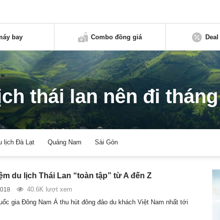
máy bay
Combo đồng giá
Deal
ịch thái lan nên đi thán
u lịch Đà Lạt
Quảng Nam
Sài Gòn
m du lịch Thái Lan “toàn tập” từ A đến Z
40.6K lượt xem
2018
quốc gia Đông Nam Á thu hút đông đảo du khách Việt Nam nhất tới