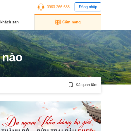
0963 266 688
Đăng nhập
 khách sạn
Cẩm nang
g nào
Đã quan tâm