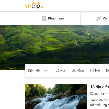
Khách sạn
Vé 
Bà Rịa
Đà Nẵng
Hà Nội
D
Điểm đến
18 địa điể
07 Th12, 
Trong những 
rất nhiều ng