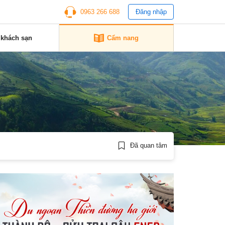
0963 266 688
Đăng nhập
 khách sạn
Cẩm nang
ì
Đã quan tâm