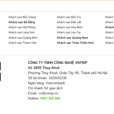
Khách sạn Bắc Giang
Khách sạn Bến Tre
Khách 
Khách sạn Đà Nẵng
Khách sạn Đắk Lắk
Khách 
Khách sạn Hải Phòng
Khách sạn Hòa Bình
Khách
Khách sạn Lạng Sơn
Khách sạn Lào Cai
Khách 
Khách sạn Quảng Bình
Khách sạn Quảng Nam
Khách 
Khách sạn Thanh Hóa
Khách sạn Thừa Thiên Huế
Khách 
CÔNG TY TNHH CÔNG NGHỆ VNTRIP
Số 10/55 Thụy Khuê
Phường Thuỵ Khuê, Quận Tây Hồ, Thành phố Hà Nội
Số tài khoản: 1023431230
Ngân hàng: Vietcombank
Chi nhánh Sở giao dịch
Email:
cs@vntrip.vn
Hotline:
0963 266 688