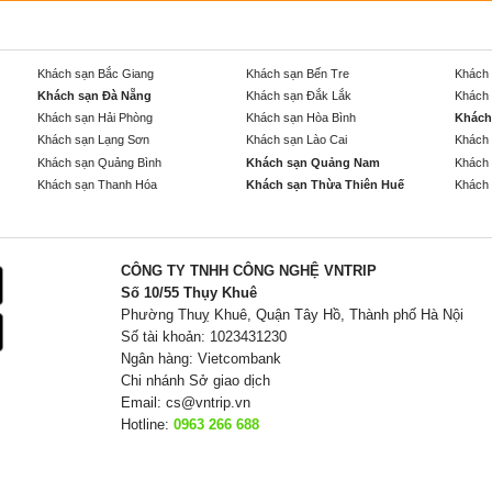
Khách sạn Bắc Giang
Khách sạn Bến Tre
Khách 
Khách sạn Đà Nẵng
Khách sạn Đắk Lắk
Khách 
Khách sạn Hải Phòng
Khách sạn Hòa Bình
Khách
Khách sạn Lạng Sơn
Khách sạn Lào Cai
Khách 
Khách sạn Quảng Bình
Khách sạn Quảng Nam
Khách 
Khách sạn Thanh Hóa
Khách sạn Thừa Thiên Huế
Khách 
CÔNG TY TNHH CÔNG NGHỆ VNTRIP
Số 10/55 Thụy Khuê
Phường Thuỵ Khuê, Quận Tây Hồ, Thành phố Hà Nội
Số tài khoản: 1023431230
Ngân hàng: Vietcombank
Chi nhánh Sở giao dịch
Email:
cs@vntrip.vn
Hotline:
0963 266 688