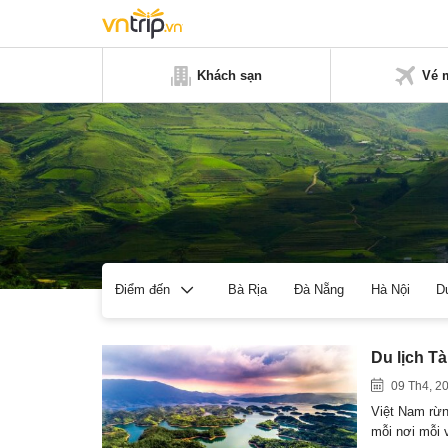
Khách sạn
Vé 
Bà Rịa
Đà Nẵng
Hà Nội
D
Điểm đến
Du lịch T
09 Th4, 2
Việt Nam rừn
mỗi nơi mỗi