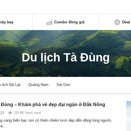
máy bay
Combo đồng giá
Deal
Du lịch Tà Đùng
u lịch Đà Lạt
Quảng Nam
Sài Gòn
à Đùng – Khám phá vẻ đẹp đại ngàn ở Đắk Nông
20.8K lượt xem
021
g vàng biển bạc nơi có thiên nhiên tươi đẹp đến động lòng người,
 vẻ…