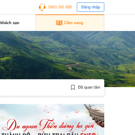
0963 266 688
Đăng nhập
 khách sạn
Cẩm nang
Đã quan tâm