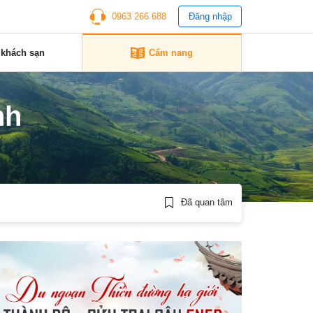
0963 266 688
Đăng nhập
 khách sạn
Cẩm nang
nh
Đã quan tâm