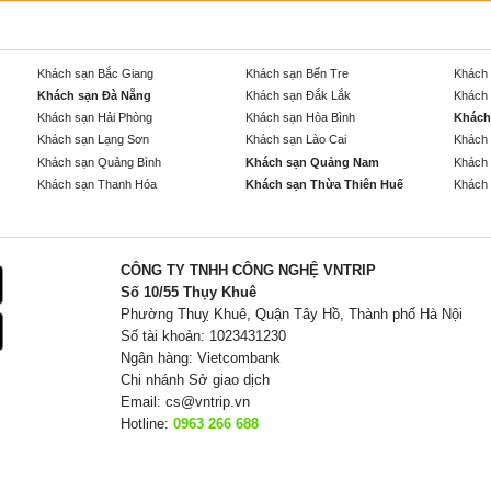
Khách sạn Bắc Giang
Khách sạn Bến Tre
Khách 
Khách sạn Đà Nẵng
Khách sạn Đắk Lắk
Khách 
Khách sạn Hải Phòng
Khách sạn Hòa Bình
Khách
Khách sạn Lạng Sơn
Khách sạn Lào Cai
Khách 
Khách sạn Quảng Bình
Khách sạn Quảng Nam
Khách 
Khách sạn Thanh Hóa
Khách sạn Thừa Thiên Huế
Khách 
CÔNG TY TNHH CÔNG NGHỆ VNTRIP
Số 10/55 Thụy Khuê
Phường Thuỵ Khuê, Quận Tây Hồ, Thành phố Hà Nội
Số tài khoản: 1023431230
Ngân hàng: Vietcombank
Chi nhánh Sở giao dịch
Email:
cs@vntrip.vn
Hotline:
0963 266 688