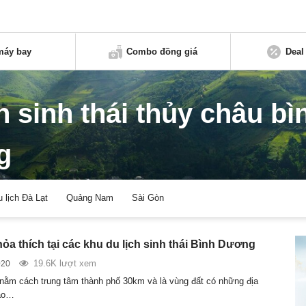
máy bay
Combo đồng giá
Deal
h sinh thái thủy châu bì
g
u lịch Đà Lạt
Quảng Nam
Sài Gòn
hỏa thích tại các khu du lịch sinh thái Bình Dương
19.6K lượt xem
020
ằm cách trung tâm thành phố 30km và là vùng đất có những địa
vào…