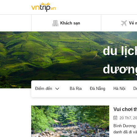
Khách sạn
Vé 
du lịc
dươn
Bà Rịa
Đà Nẵng
Hà Nội
D
Điểm đến
Vui chơi t
20 Th7, 2
Bình Dương n
danh đã đi 