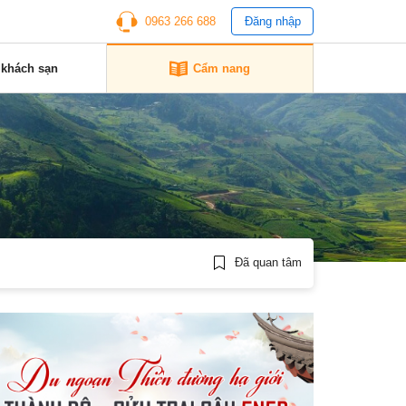
0963 266 688
Đăng nhập
 khách sạn
Cẩm nang
Đã quan tâm