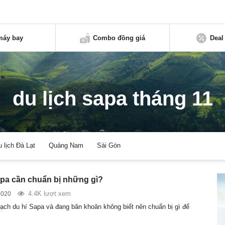
máy bay
Combo đồng giá
Deal
du lịch sapa tháng 11
u lịch Đà Lạt
Quảng Nam
Sài Gòn
apa cần chuẩn bị những gì?
4.4K lượt xem
2020
ạch du hí Sapa và đang băn khoăn không biết nên chuẩn bị gì để