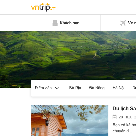
Khách sạn
Vé 
Bà Rịa
Đà Nẵng
Hà Nội
D
Điểm đến
Du lịch S
28 Th10, 
Bạn có kế ho
chuyến đi…