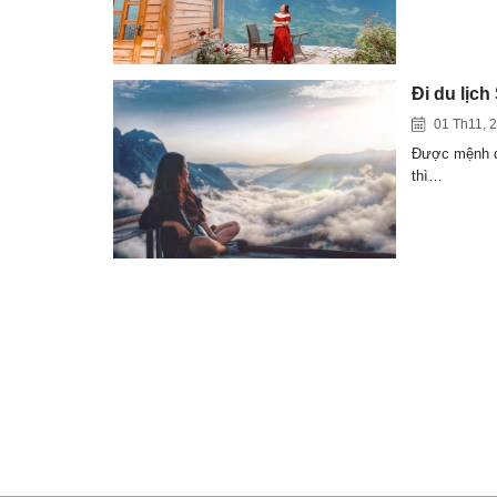
Đi du lịch
01 Th11, 
Được mệnh da
thì…