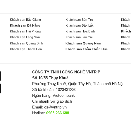
Khách sạn Bắc Giang
Khách sạn Bến Tre
Khách 
Khách sạn Đà Nẵng
Khách sạn Đắk Lắk
Khách 
Khách sạn Hải Phòng
Khách sạn Hòa Bình
Khách
Khách sạn Lạng Sơn
Khách sạn Lào Cai
Khách 
Khách sạn Quảng Bình
Khách sạn Quảng Nam
Khách 
Khách sạn Thanh Hóa
Khách sạn Thừa Thiên Huế
Khách 
CÔNG TY TNHH CÔNG NGHỆ VNTRIP
Số 10/55 Thụy Khuê
Phường Thuỵ Khuê, Quận Tây Hồ, Thành phố Hà Nội
Số tài khoản: 1023431230
Ngân hàng: Vietcombank
Chi nhánh Sở giao dịch
Email:
cs@vntrip.vn
Hotline:
0963 266 688