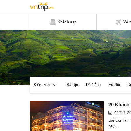
Khách sạn
Vé 
Bà Rịa
Đà Nẵng
Hà Nội
D
Điểm đến
20 Khách 
02 Th7, 2
Sài Gòn là mộ
nay…