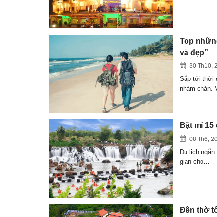
Top những
và đẹp”
30 Th10, 
Sắp tới thời
nhàm chán. 
Bật mí 15
08 Th6, 2
Du lịch ngắn
gian cho…
Đền thờ t