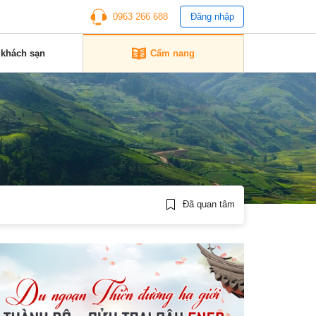
0963 266 688
Đăng nhập
 khách sạn
Cẩm nang
Đã quan tâm