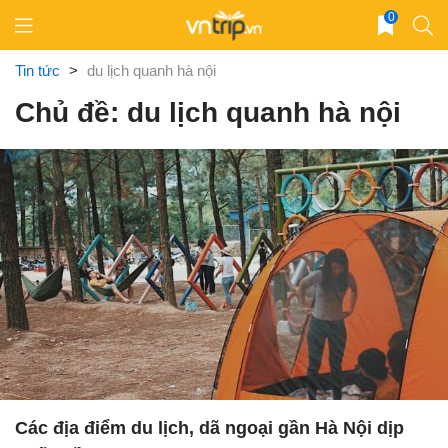
Skip
0
to
content
Tin tức
>
du lịch quanh hà nội
Chủ đề: du lịch quanh hà nội
Các địa điểm du lịch, dã ngoại gần Hà Nội dịp