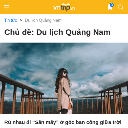
Skip
0
to
content
Tin tức
>
Du lịch Quảng Nam
Chủ đề: Du lịch Quảng Nam
Rủ nhau đi “Săn mây” ở góc ban công giữa trời