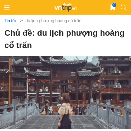
Skip
0
to
content
Tin tức
>
du lịch phượng hoàng cổ trấn
Chủ đề: du lịch phượng hoàng
cổ trấn