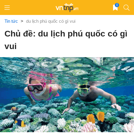
Skip
0
to
content
Tin tức
>
du lịch phú quốc có gì vui
Chủ đề: du lịch phú quốc có gì
vui