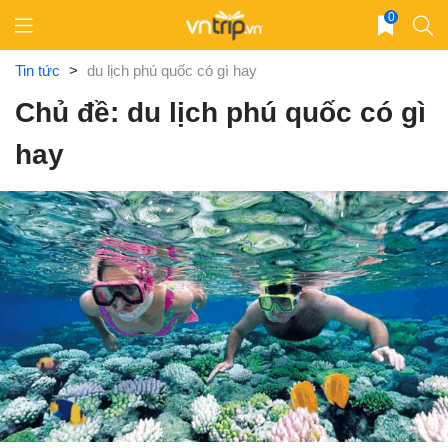
Skip
0
to
content
Tin tức
>
du lịch phú quốc có gì hay
Chủ đề: du lịch phú quốc có gì
hay