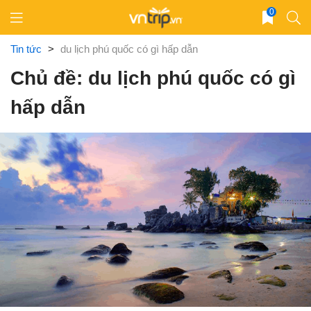
Skip
0
to
content
Tin tức
>
du lịch phú quốc có gì hấp dẫn
Chủ đề: du lịch phú quốc có gì
hấp dẫn