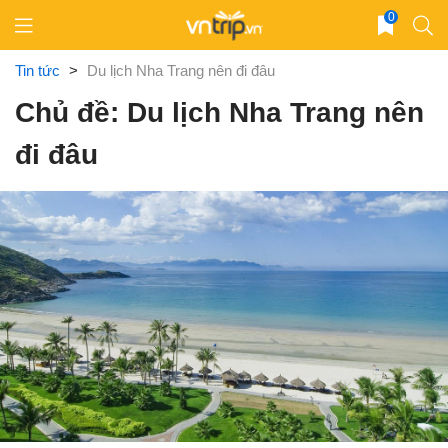
Skip
0
to
content
Tin tức
>
Du lịch Nha Trang nên đi đâu
Chủ đề: Du lịch Nha Trang nên
đi đâu