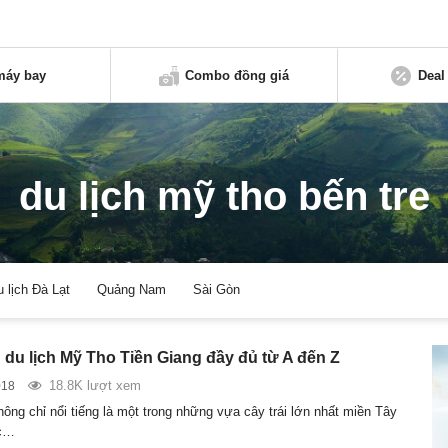
máy bay
Combo đồng giá
Deal
du lịch mỹ tho bến tre
u lịch Đà Lạt
Quảng Nam
Sài Gòn
du lịch Mỹ Tho Tiền Giang đầy đủ từ A đến Z
18.8K lượt xem
018
ông chỉ nổi tiếng là một trong những vựa cây trái lớn nhất miền Tây
c…