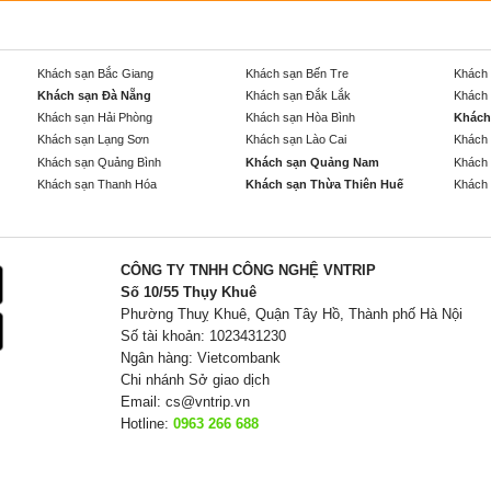
Khách sạn Bắc Giang
Khách sạn Bến Tre
Khách 
Khách sạn Đà Nẵng
Khách sạn Đắk Lắk
Khách 
Khách sạn Hải Phòng
Khách sạn Hòa Bình
Khách
Khách sạn Lạng Sơn
Khách sạn Lào Cai
Khách 
Khách sạn Quảng Bình
Khách sạn Quảng Nam
Khách 
Khách sạn Thanh Hóa
Khách sạn Thừa Thiên Huế
Khách 
CÔNG TY TNHH CÔNG NGHỆ VNTRIP
Số 10/55 Thụy Khuê
Phường Thuỵ Khuê, Quận Tây Hồ, Thành phố Hà Nội
Số tài khoản: 1023431230
Ngân hàng: Vietcombank
Chi nhánh Sở giao dịch
Email:
cs@vntrip.vn
Hotline:
0963 266 688