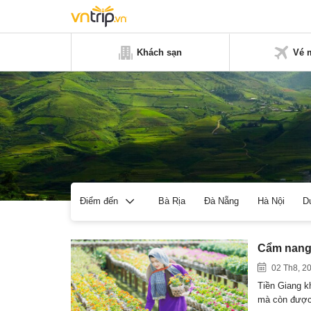
Khách sạn
Vé 
Bà Rịa
Đà Nẵng
Hà Nội
D
Điểm đến
Cẩm nang 
02 Th8, 2
Tiền Giang kh
mà còn đượ