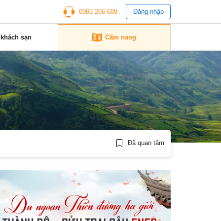
0963 266 688
Đăng nhập
 khách sạn
Cẩm nang
Đã quan tâm