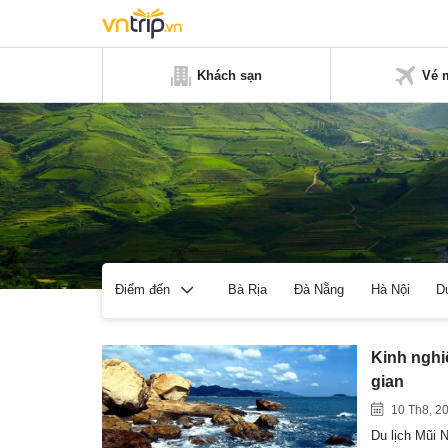
Khách sạn
Vé 
Bà Rịa
Đà Nẵng
Hà Nội
D
Điểm đến
Kinh nghi
gian
10 Th8, 2
Du lịch Mũi N