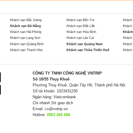
Khách sạn Bắc Giang
Khách sạn Bến Tre
Khách 
Khách sạn Đà Nẵng
Khách sạn Đắk Lắk
Khách 
Khách sạn Hải Phòng
Khách sạn Hòa Bình
Khách
Khách sạn Lạng Sơn
Khách sạn Lào Cai
Khách 
Khách sạn Quảng Bình
Khách sạn Quảng Nam
Khách 
Khách sạn Thanh Hóa
Khách sạn Thừa Thiên Huế
Khách 
CÔNG TY TNHH CÔNG NGHỆ VNTRIP
Số 10/55 Thụy Khuê
Phường Thuỵ Khuê, Quận Tây Hồ, Thành phố Hà Nội
Số tài khoản: 1023431230
Ngân hàng: Vietcombank
Chi nhánh Sở giao dịch
Email:
cs@vntrip.vn
Hotline:
0963 266 688