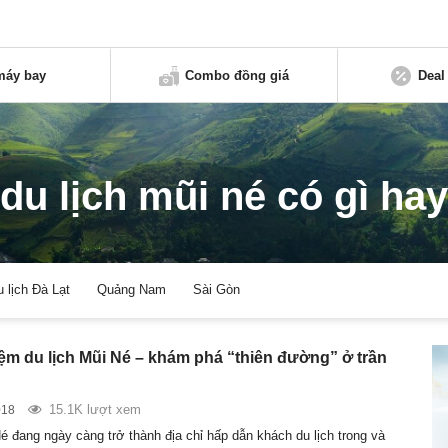
máy bay
Combo đồng giá
Deal
du lịch mũi né có gì hay
u lịch Đà Lạt
Quảng Nam
Sài Gòn
ệm du lịch Mũi Né – khám phá “thiên đường” ở trần
15.1K lượt xem
018
é đang ngày càng trở thành địa chỉ hấp dẫn khách du lịch trong và