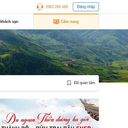
0963 266 688
Đăng nhập
 khách sạn
Cẩm nang
Đã quan tâm