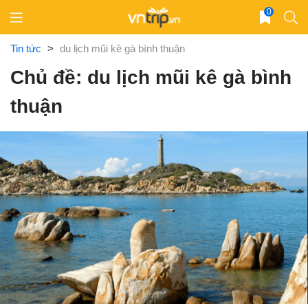
Skip
0
to
content
Tin tức
>
du lịch mũi kê gà bình thuận
Chủ đề: du lịch mũi kê gà bình
thuận