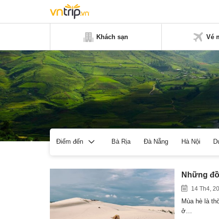
Khách sạn
Vé 
Bà Rịa
Đà Nẵng
Hà Nội
D
Điểm đến
Những đồi
14 Th4, 2
Mùa hè là thờ
ở…