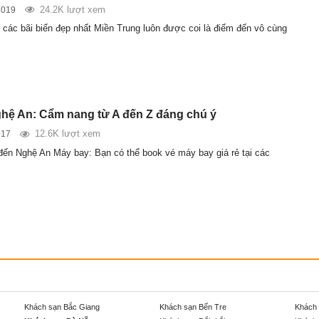
24.2K lượt xem
2019
, các bãi biển đẹp nhất Miền Trung luôn được coi là điểm đến vô cùng
ghệ An: Cẩm nang từ A đến Z đáng chú ý
12.6K lượt xem
017
 đến Nghệ An Máy bay: Bạn có thể book vé máy bay giá rẻ tại các
Khách sạn Bắc Giang
Khách sạn Bến Tre
Khách 