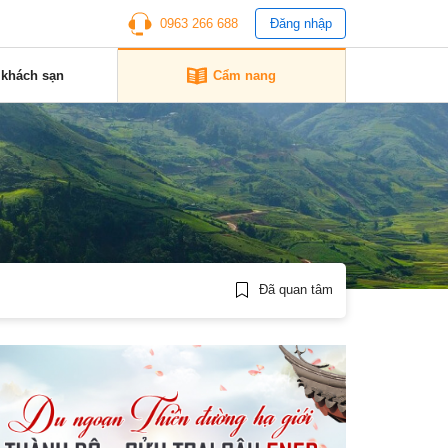
0963 266 688
Đăng nhập
 khách sạn
Cẩm nang
Đã quan tâm