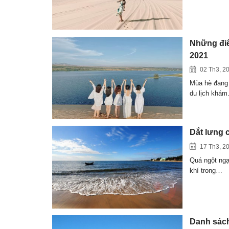
Những điể
2021
02 Th3, 2
Mùa hè đang 
du lịch khá
Dắt lưng 
17 Th3, 2
Quá ngột ngạ
khí trong…
Danh sách