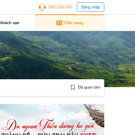
0963 266 688
Đăng nhập
 khách sạn
Cẩm nang
Đã quan tâm