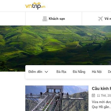
Khách sạn
Vé 
Bà Rịa
Đà Nẵng
Hà Nội
D
Điểm đến
Cầu kính 
11 Th6, 2
Vừa mới được
Quy Hồ gần