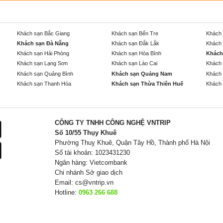
Khách sạn Bắc Giang
Khách sạn Bến Tre
Khách 
Khách sạn Đà Nẵng
Khách sạn Đắk Lắk
Khách 
Khách sạn Hải Phòng
Khách sạn Hòa Bình
Khách
Khách sạn Lạng Sơn
Khách sạn Lào Cai
Khách 
Khách sạn Quảng Bình
Khách sạn Quảng Nam
Khách 
Khách sạn Thanh Hóa
Khách sạn Thừa Thiên Huế
Khách 
CÔNG TY TNHH CÔNG NGHỆ VNTRIP
Số 10/55 Thụy Khuê
Phường Thuỵ Khuê, Quận Tây Hồ, Thành phố Hà Nội
Số tài khoản: 1023431230
Ngân hàng: Vietcombank
Chi nhánh Sở giao dịch
Email:
cs@vntrip.vn
Hotline:
0963 266 688