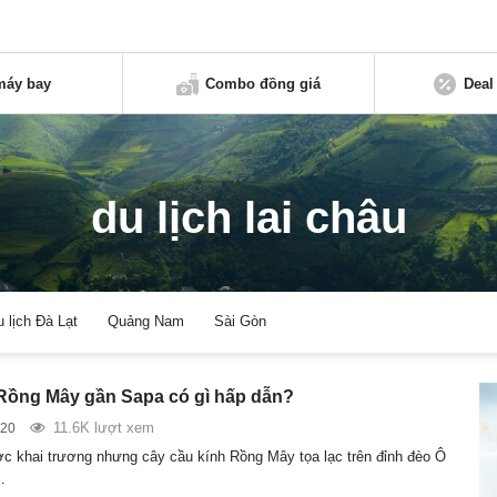
máy bay
Combo đồng giá
Deal
du lịch lai châu
u lịch Đà Lạt
Quảng Nam
Sài Gòn
Rồng Mây gần Sapa có gì hấp dẫn?
11.6K lượt xem
020
 khai trương nhưng cây cầu kính Rồng Mây tọa lạc trên đỉnh đèo Ô
…