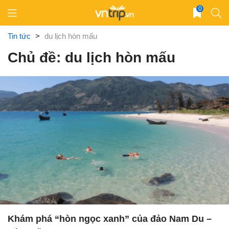
Skip
0
to
content
Tin tức
>
du lịch hòn mấu
Chủ đề: du lịch hòn mấu
Khám phá “hòn ngọc xanh” của đảo Nam Du –