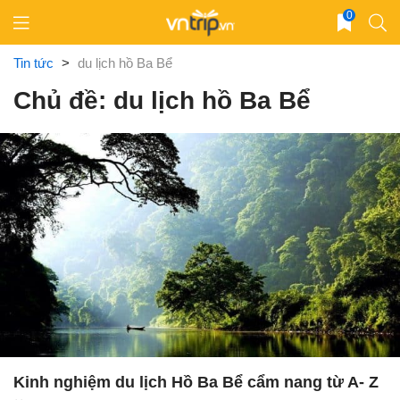
Skip
0
to
content
Tin tức
>
du lịch hồ Ba Bể
Chủ đề: du lịch hồ Ba Bể
Kinh nghiệm du lịch Hồ Ba Bể cẩm nang từ A- Z