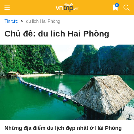
Skip
0
to
content
Tin tức
>
du lich Hai Phòng
Chủ đề: du lich Hai Phòng
Những địa điểm du lịch đẹp nhất ở Hải Phòng