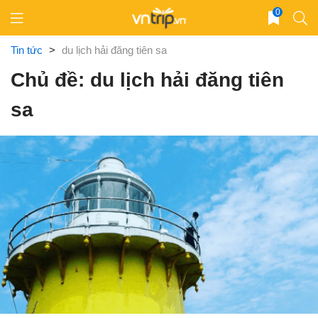
Skip
0
to
content
Tin tức
>
du lịch hải đăng tiên sa
Chủ đề: du lịch hải đăng tiên
sa