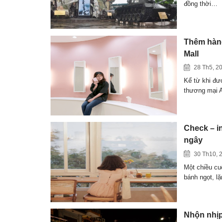
đồng thời…
Thêm hàng
Mall
28 Th5, 2
Kể từ khi đư
thương mại
Check – i
ngây
30 Th10, 
Một chiều cu
bánh ngọt, 
Nhộn nhịp