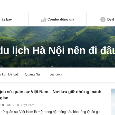
máy bay
Combo đồng giá
Deal
du lịch Hà Nội nên đi đâ
u lịch Đà Lạt
Quảng Nam
Sài Gòn
lịch sử quân sự Việt Nam – Nơi lưu giữ những mảnh
 gian
9.5K lượt xem
018
h sử quân sự Việt Nam là một trong hệ thống sáu bảo tàng Quốc gia