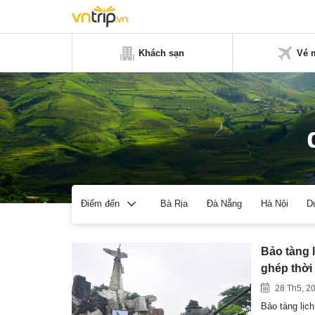
Khách sạn
Vé 
Bà Rịa
Đà Nẵng
Hà Nội
D
Điểm đến
Bảo tàng 
ghép thời
28 Th5, 2
Bảo tàng lịc