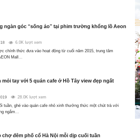
 ngàn góc “sống ảo” tại phim trường khổng lồ Aeon
6.0K lượt xem
018
ợc chính thức đưa vào hoạt động từ cuối năm 2015, trung tâm
 AEON Mall…
n mỏi tay với 5 quán cafe ở Hồ Tây view đẹp ngất
28.0K lượt xem
2019
ối tuần, ghé vào quán cafe nhỏ xinh thưởng thức một chút trà với
lặng ngắm…
 chợ đêm phố cổ Hà Nội mỗi dịp cuối tuần