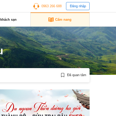
0963 266 688
Đăng nhập
 khách sạn
Cẩm nang
u
Đã quan tâm