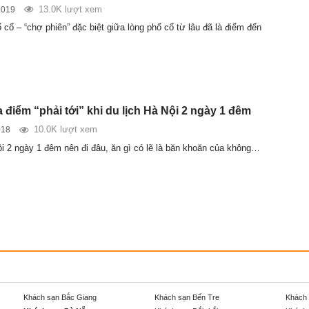
13.0K lượt xem
2019
cổ – “chợ phiên” đặc biệt giữa lòng phố cổ từ lâu đã là điểm đến
 điểm “phải tới” khi du lịch Hà Nội 2 ngày 1 đêm
10.0K lượt xem
018
ội 2 ngày 1 đêm nên đi đâu, ăn gì có lẽ là băn khoăn của không…
Khách sạn Bắc Giang
Khách sạn Bến Tre
Khách 